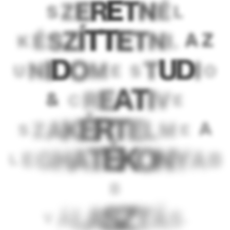
E
T
R
E
N
Z
É
S
L
T
T
E
Í
T
Z
S
N
A
Z
É
I
K
,
D
D
U
O
I
T
I
N
M
U
S
E
O
T
A
E
I
R
V
&
C
E
R
T
É
K
E
A
L
Z
A
M
S
E
K
É
O
T
N
A
H
Y
G
A
E
B
L
B
Z
S
T
A
L
Á
Á
S
V
.