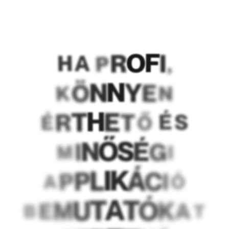
F
O
R
I
H
A
P
,
N
N
Y
Ö
E
K
N
H
T
E
R
T
É
S
É
Ő
S
Ő
N
É
I
G
M
I
K
I
Á
L
P
C
P
I
A
Ó
A
T
T
Ó
U
M
K
E
A
B
T