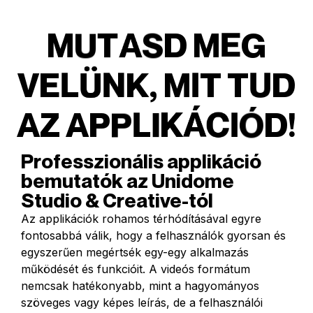
M
U
T
A
S
D
M
E
G
V
E
L
Ü
N
K
,
M
I
T
T
U
D
A
Z
A
P
P
L
I
K
Á
C
I
Ó
D
!
Professzionális applikáció
bemutatók az Unidome
Studio & Creative-tól
Az applikációk rohamos térhódításával egyre
fontosabbá válik, hogy a felhasználók gyorsan és
egyszerűen megértsék egy-egy alkalmazás
működését és funkcióit. A videós formátum
nemcsak hatékonyabb, mint a hagyományos
szöveges vagy képes leírás, de a felhasználói