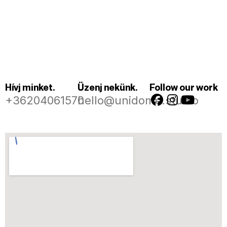
Hívj minket.
Üzenj nekünk.
Follow our work
+36204061570
hello@unidome.studio