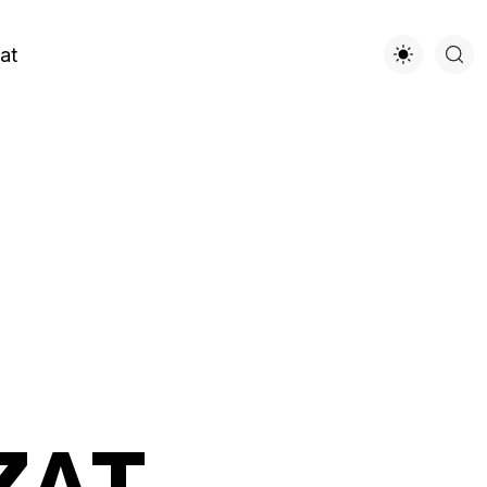
at
Z
A
T