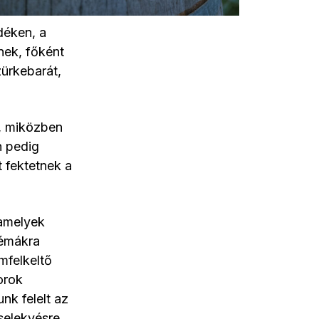
déken, a
nek, főként
zürkebarát,
t, miközben
n pedig
 fektetnek a
 amelyek
témákra
mfelkeltő
orok
k felelt az
cselekvésre