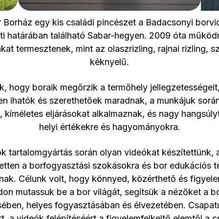
 Borház egy kis családi pincészet a Badacsonyi borvi
ti határában található Sabar-hegyen. 2009 óta működ
ákat termesztenek, mint az olaszrizling, rajnai rizling, s
kéknyelű.
, hogy boraik megőrzik a termőhely jellegzetességei
n ihatók és szerethetőek maradnak, a munkájuk sorá
, kíméletes eljárásokat alkalmaznak, és nagy hangsúlyt
helyi értékekre és hagyományokra.
k tartalomgyártás során olyan videókat készítettünk,
zetten a borfogyasztási szokásokra és bor edukációs 
nak. Célunk volt, hogy könnyed, közérthető és figyele
on mutassuk be a bor világát, segítsük a nézőket a b
ében, helyes fogyasztásában és élvezetében. Csapatun
rt, a videók felépítéséért a figyelemfelkeltő elemtől a 