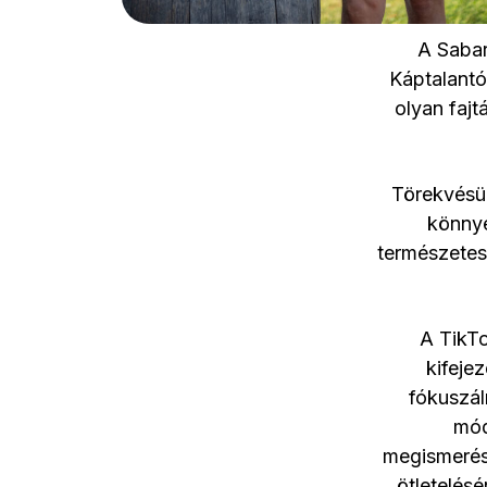
A Sabar
Káptalantó
olyan fajt
Törekvésük
könnye
természetes
A TikTo
kifeje
fókuszál
mód
megismerés
ötletelésé