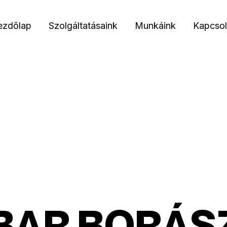
ezdőlap
Szolgáltatásaink
Munkáink
Kapcsol
B
A
R
B
O
R
Á
S