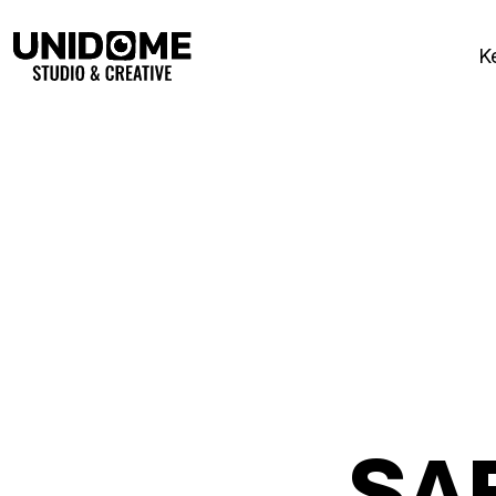
K
S
A